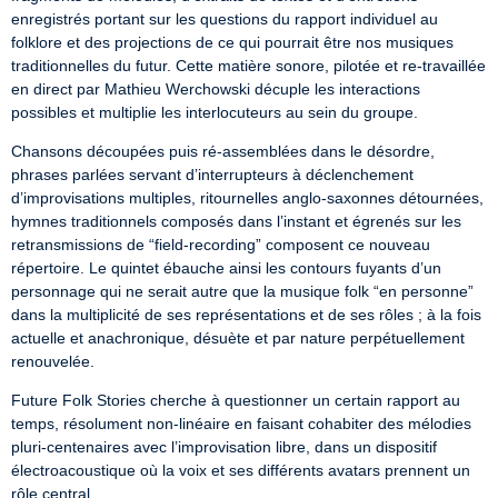
enregistrés portant sur les questions du rapport individuel au 
folklore et des projections de ce qui pourrait être nos musiques 
traditionnelles du futur. Cette matière sonore, pilotée et re-travaillée 
en direct par Mathieu Werchowski décuple les interactions 
possibles et multiplie les interlocuteurs au sein du groupe.
Chansons découpées puis ré-assemblées dans le désordre, 
phrases parlées servant d’interrupteurs à déclenchement 
d’improvisations multiples, ritournelles anglo-saxonnes détournées, 
hymnes traditionnels composés dans l’instant et égrenés sur les 
retransmissions de “field-recording” composent ce nouveau 
répertoire. Le quintet ébauche ainsi les contours fuyants d’un 
personnage qui ne serait autre que la musique folk “en personne” 
dans la multiplicité de ses représentations et de ses rôles ; à la fois 
actuelle et anachronique, désuète et par nature perpétuellement 
renouvelée.
Future Folk Stories cherche à questionner un certain rapport au 
temps, résolument non-linéaire en faisant cohabiter des mélodies 
pluri-centenaires avec l’improvisation libre, dans un dispositif 
électroacoustique où la voix et ses différents avatars prennent un 
rôle central.