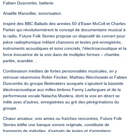
Fabien Duscombs, batterie.
Anaëlle Marsollier, sonorisation.
Inspiré des BBC Ballads des années 50 d’Ewan McColl et Charles 
Parker qui révolutionnèrent le concept de documentaire musical à 
la radio, Future Folk Stories propose un dispositif de concert pour 
pièce radiophonique mêlant chansons et textes pré-enregistrés, 
instruments acoustiques et sons concrets, l’électroacoustique et la 
force évocatrice de la voix dans de multiples formes – chantée, 
parlée, scandée…
Combinaison inédites de fortes personnalités musicales, on y 
retrouve néanmoins Robin Fincker, Mathieu Werchowski et Fabien 
Duscombs du groupe Bedmakers auxquels s’ajoutent la bassiste 
électroacoustique aux milles timbres Fanny Lasfargues et de la 
performeuse vocale Natacha Muslera, dont la voix en direct se 
mêle avec d’autres, enregistrées au gré des pérégrinations du 
groupe.
Chœur amateur, voix amies ou fraîches rencontres, Future Folk 
Stories édifie une banque sonore originale, constituée de 
fragments de mélodies, d’extraits de textes et d’entretiens 